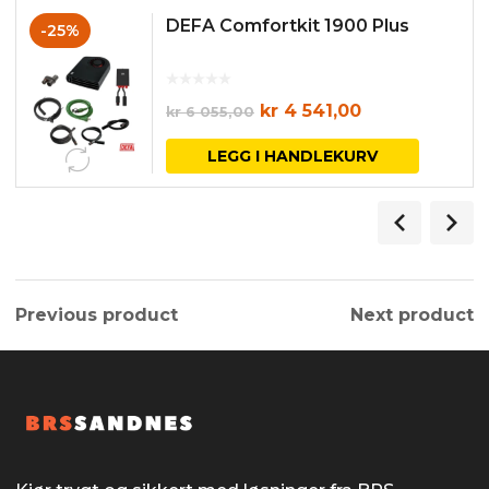
DEFA Comfortkit 1900 Plus
-25%
Opprinnelig
Nåværende
kr
4 541,00
kr
6 055,00
pris
pris
LEGG I HANDLEKURV
var:
er:
kr 6
kr 4
055,00.
541,00.
Previous product
Next product