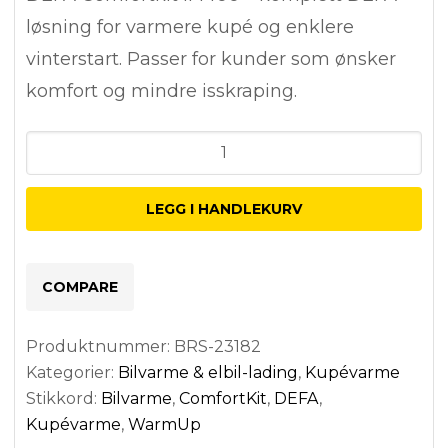
733,00.
050,00.
løsning for varmere kupé og enklere
vinterstart. Passer for kunder som ønsker
komfort og mindre isskraping.
DEFA
Comfortkit
II
LEGG I HANDLEKURV
1400
antall
COMPARE
Produktnummer:
BRS-23182
Kategorier:
Bilvarme & elbil-lading
,
Kupévarme
Stikkord:
Bilvarme
,
ComfortKit
,
DEFA
,
Kupévarme
,
WarmUp