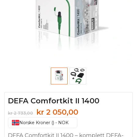
DEFA Comfortkit II 1400
Opprinnelig
Nåværende
kr
2 050,00
kr
2 733,00
pris
pris
Norske Kroner () - NOK
var:
er:
kr 2
kr 2
DEFA Comfortkit II 1400 – komplett DEFA-