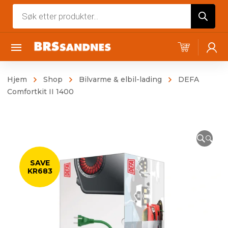
Products
search
Hjem
Shop
Bilvarme & elbil-lading
DEFA
Comfortkit II 1400
🔍
SAVE
KR683