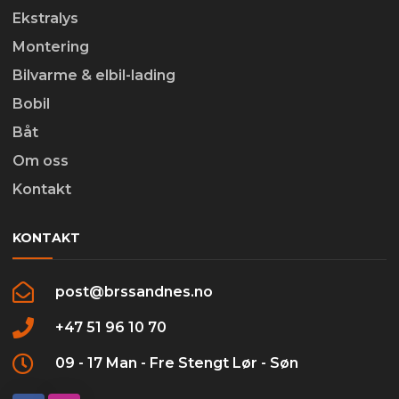
Ekstralys
Montering
Bilvarme & elbil-lading
Bobil
Båt
Om oss
Kontakt
KONTAKT
post@brssandnes.no
+47 51 96 10 70
09 - 17 Man - Fre Stengt Lør - Søn