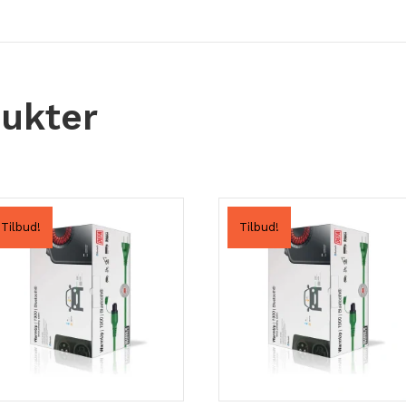
dukter
Tilbud!
Tilbud!