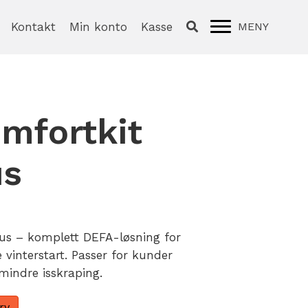
Kontakt
Min konto
Kasse
MENY
mfortkit
us
Nåværende
ris
us – komplett DEFA-løsning for
r:
vinterstart. Passer for kunder
r 4
indre isskraping.
99,00.
rv