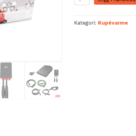
Comfortkit
1400
Plus
Kategori:
Kupévarme
antall