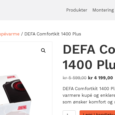
Produkter
Montering
upévarme
/ DEFA Comfortkit 1400 Plus
DEFA Co
1400 Pl
Opprinnelig
kr
5 599,00
kr
4 199,00
pris
p
DEFA Comfortkit 1400 Pl
var:
e
varmere kupé og enklere 
kr 5
k
som ønsker komfort og m
599,00.
1
DEFA
Legg i handleku