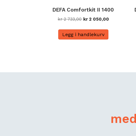
DEFA Comfortkit II 1400
Opprinnelig
Nåværende
kr
2 733,00
kr
2 050,00
pris
pris
var:
er:
Legg i handlekurv
kr 2
kr 2
733,00.
050,00.
med