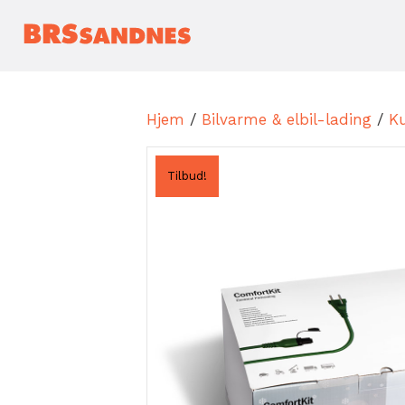
Hjem
/
Bilvarme & elbil-lading
/
K
Tilbud!