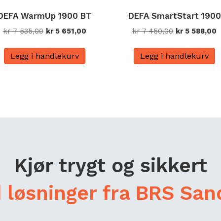
DEFA WarmUp 1900 BT
DEFA SmartStart 1900
Opprinnelig
Nåværende
Opprinnelig
N
kr
7 535,00
kr
5 651,00
kr
7 450,00
kr
5 588,00
pris
pris
pris
p
var:
er:
var:
e
Legg i handlekurv
Legg i handlekurv
kr 7
kr 5
kr 7
k
535,00.
651,00.
450,00.
5
Kjør trygt og sikkert
 løsninger fra BRS San