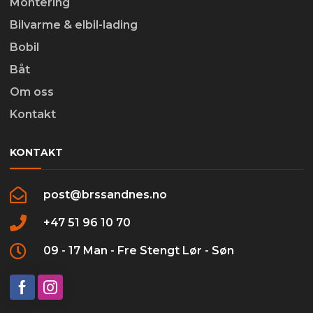
Montering
Bilvarme & elbil-lading
Bobil
Båt
Om oss
Kontakt
KONTAKT
post@brssandnes.no
+47 51 96 10 70
09 - 17 Man - Fre Stengt Lør - Søn