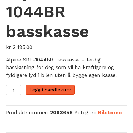
1044BR
basskasse
kr
2 195,00
Alpine SBE-1044BR basskasse – ferdig
bassløsning for deg som vil ha kraftigere og
fyldigere lyd i bilen uten å bygge egen kasse.
Alpine
Legg i handlekurv
SBE-
1044BR
basskasse
Produktnummer:
2003658
Kategori:
Bilstereo
antall