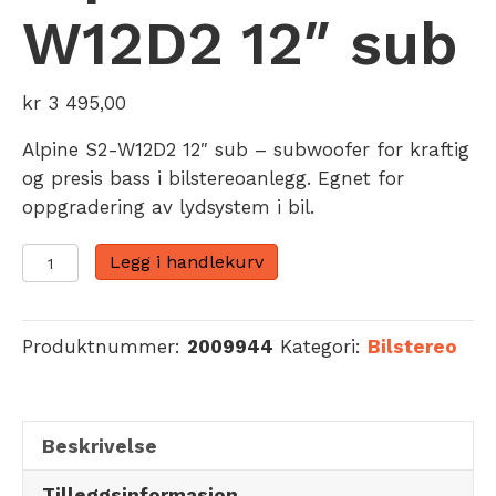
W12D2 12″ sub
kr
3 495,00
Alpine S2-W12D2 12″ sub – subwoofer for kraftig
og presis bass i bilstereoanlegg. Egnet for
oppgradering av lydsystem i bil.
Alpine
Legg i handlekurv
S2-
W12D2
12"
Produktnummer:
2009944
Kategori:
Bilstereo
sub
antall
Beskrivelse
Tilleggsinformasjon