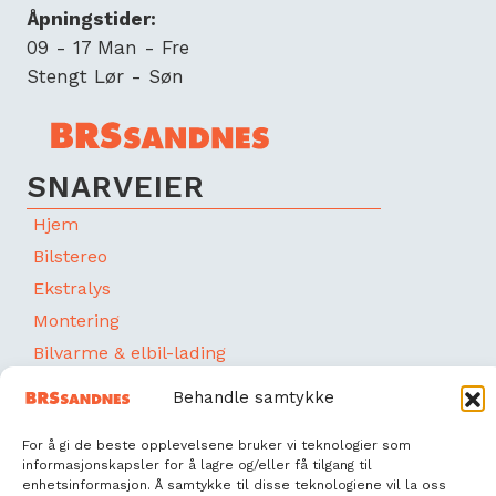
Åpningstider:
09 - 17 Man - Fre
Stengt Lør - Søn
SNARVEIER
Hjem
Bilstereo
Ekstralys
Montering
Bilvarme & elbil-lading
Bobil
Behandle samtykke
Båt
For å gi de beste opplevelsene bruker vi teknologier som
Om oss
informasjonskapsler for å lagre og/eller få tilgang til
Kontakt
enhetsinformasjon. Å samtykke til disse teknologiene vil la oss