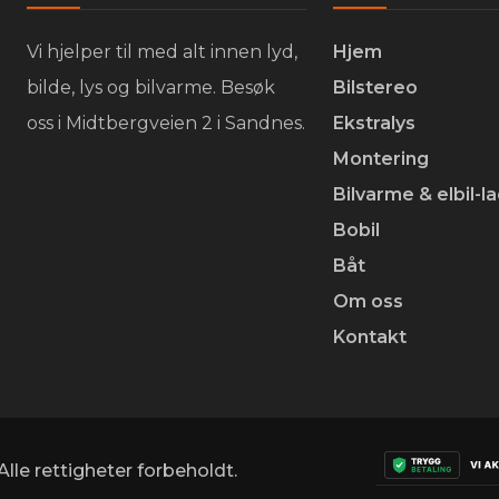
Vi hjelper til med alt innen lyd,
Hjem
bilde, lys og bilvarme. Besøk
Bilstereo
oss i Midtbergveien 2 i Sandnes.
Ekstralys
Montering
Bilvarme & elbil-l
Bobil
Båt
Om oss
Kontakt
lle rettigheter forbeholdt.