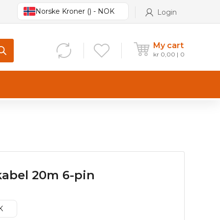
Norske Kroner () - NOK
Login
My cart
kr
0,00
0
abel 20m 6-pin
K