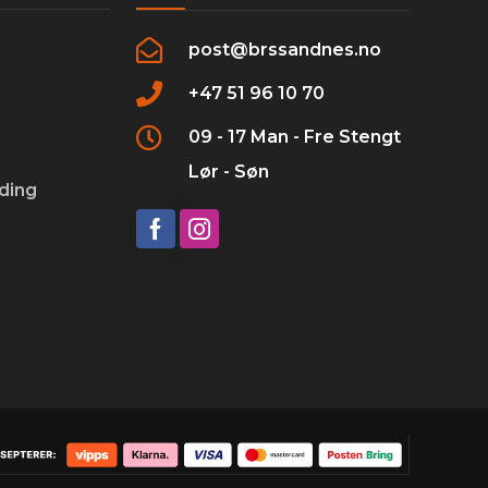
post@brssandnes.no
+47 51 96 10 70
09 - 17 Man - Fre Stengt
Lør - Søn
ading