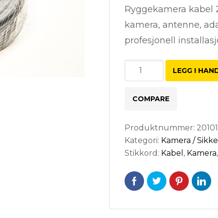
Ryggekamera kabel 20
kamera, antenne, ada
profesjonell installasjo
Ryggekamera
LEGG I HAN
kabel
20m
COMPARE
6-
pin
Produktnummer:
2010
antall
Kategori:
Kamera / Sikk
Stikkord:
Kabel
,
Kamera