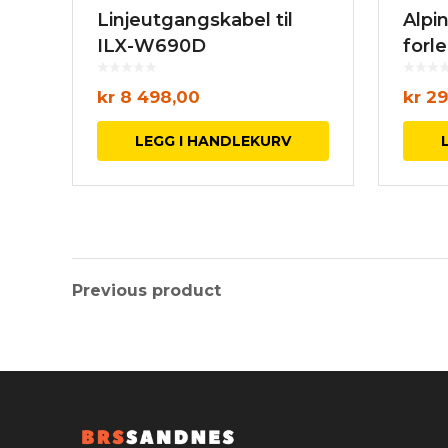
Linjeutgangskabel til
Alpi
ILX-W690D
forl
kr
8 498,00
kr
29
LEGG I HANDLEKURV
Previous product