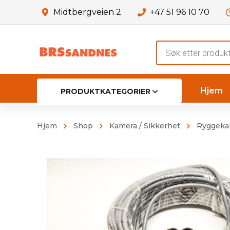
Midtbergveien 2
+47 51 96 10 70
Products
search
Hjem
PRODUKTKATEGORIER
Hjem
Shop
Kamera / Sikkerhet
Ryggeka