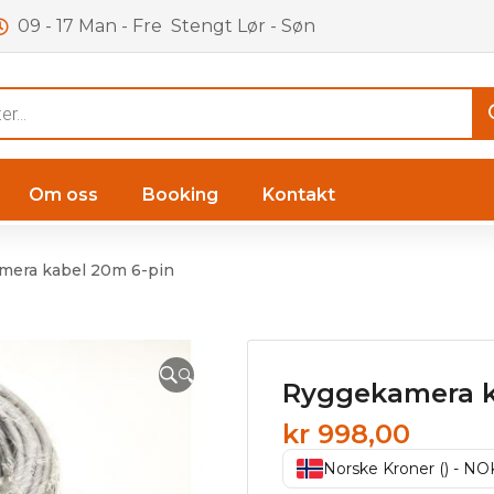
09 - 17 Man - Fre Stengt Lør - Søn
Om oss
Booking
Kontakt
mera kabel 20m 6-pin
🔍
Ryggekamera k
kr
998,00
Norske Kroner () - NO