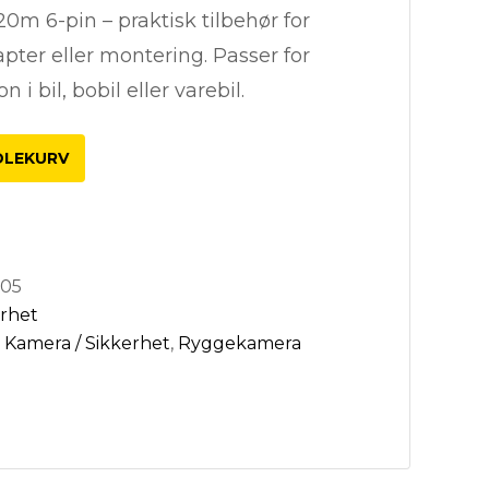
m 6-pin – praktisk tilbehør for
pter eller montering. Passer for
n i bil, bobil eller varebil.
DLEKURV
105
erhet
,
Kamera / Sikkerhet
,
Ryggekamera