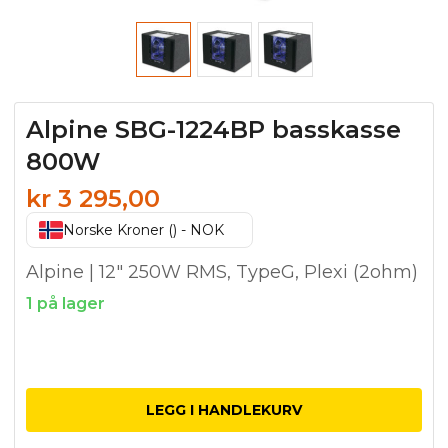
Alpine SBG-1224BP basskasse
800W
kr
3 295,00
Norske Kroner () - NOK
Alpine | 12″ 250W RMS, TypeG, Plexi (2ohm)
1 på lager
Alpine
SBG-
LEGG I HANDLEKURV
1224BP
basskasse