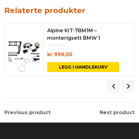
Relaterte produkter
Alpine KIT-7BM1M –
monterigsett BMW 1
kr
998,00
LEGG I HANDLEKURV
Previous product
Next product